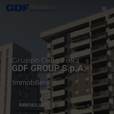
Gruppo Della Frera
GDF GROUP S.p.A.
Immobiliare
IMMOBILIARE