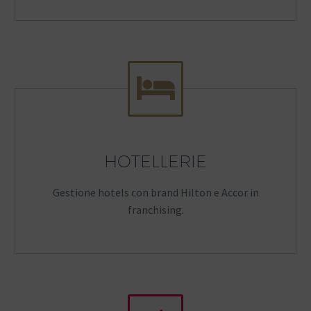


HOTELLERIE
Gestione hotels con brand Hilton e Accor in
franchising.