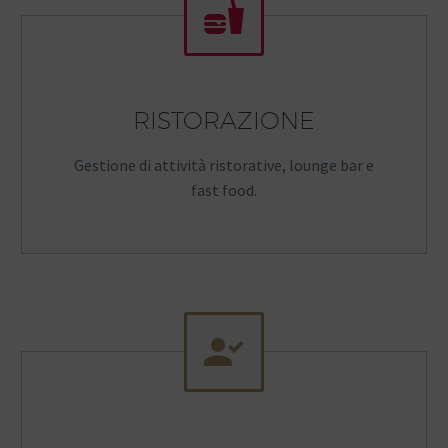


RISTORAZIONE
Gestione di attività ristorative, lounge bar e
fast food.

