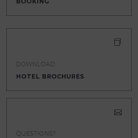
BOOKING


DOWNLOAD
HOTEL BROCHURES


QUESTIONS?