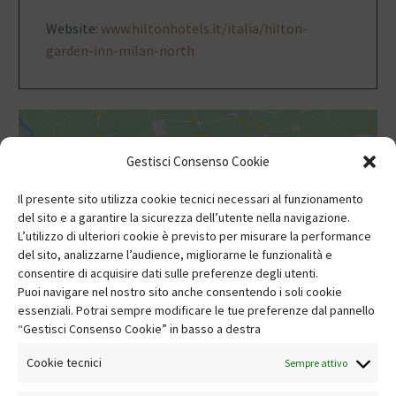
Website:
www.hiltonhotels.it/italia/hilton-
garden-inn-milan-north
Gestisci Consenso Cookie
Il presente sito utilizza cookie tecnici necessari al funzionamento
del sito e a garantire la sicurezza dell’utente nella navigazione.
Fai clic per accettare i cookie marketing e
L’utilizzo di ulteriori cookie è previsto per misurare la performance
abilitare questo contenuto
del sito, analizzarne l’audience, migliorarne le funzionalità e
consentire di acquisire dati sulle preferenze degli utenti.
Puoi navigare nel nostro sito anche consentendo i soli cookie
essenziali. Potrai sempre modificare le tue preferenze dal pannello
“Gestisci Consenso Cookie” in basso a destra
Cookie tecnici
Sempre attivo