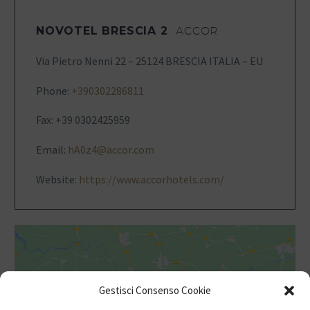
NOVOTEL BRESCIA 2
ACCOR
Via Pietro Nenni 22 – 25124 BRESCIA ITALIA – EU
Phone:
+390302286811
Fax: +39 0302425959
Email:
hA0z4@accor.com
Website:
https://www.accorhotels.com/
Gestisci Consenso Cookie