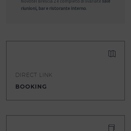
Novotel Brescia 2 è completo di svariate
sale
riunioni, bar e ristorante interno
.


DIRECT LINK
BOOKING

