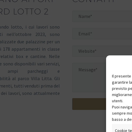
D LOTTO 2
ndo lotto, i cui lavori sono
ti nell’ottobre 2023, sono
alizzate due palazzine per un
i 178 appartamenti in classe
elativi box e cantine. Nelle
e sono disponibili vari servizi,
i, ampi parcheggi e
Il presente
bilità al parco Villa Litta. Gli
garantire la
enti, tutti venduti prima del
previsto pe
dei lavori, sono attualmente
migliorarne
utenti.
Puoi naviga
sempre mod
basso a de
Cookie te