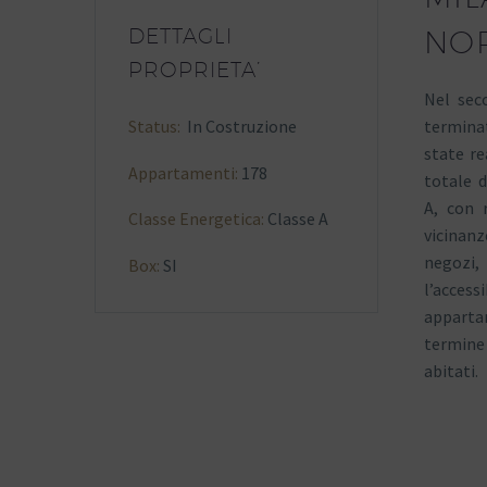
DETTAGLI
NOR
PROPRIETA’
Nel seco
termina
Status:
In Costruzione
state re
Appartamenti:
178
totale d
A, con r
Classe Energetica:
Classe A
vicinanz
negoz
Box
:
SI
l’accessi
appartam
termine 
abitati.