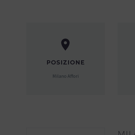


POSIZIONE
Milano Affori
MIL