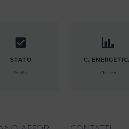




STATO
C. ENERGETIC
Vendita
Classe A
ANO AFFORI
CONTATTI