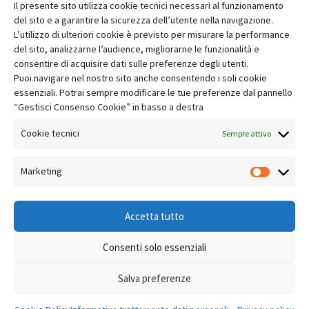
Il presente sito utilizza cookie tecnici necessari al funzionamento
del sito e a garantire la sicurezza dell’utente nella navigazione.
L’utilizzo di ulteriori cookie è previsto per misurare la performance
Pubblicato 5 anni fa
del sito, analizzarne l’audience, migliorarne le funzionalità e
consentire di acquisire dati sulle preferenze degli utenti.
Puoi navigare nel nostro sito anche consentendo i soli cookie
essenziali. Potrai sempre modificare le tue preferenze dal pannello
“Gestisci Consenso Cookie” in basso a destra
Cookie tecnici
Sempre attivo
Marketing
Market
Accetta tutto
Consenti solo essenziali
Salva preferenze
2020 © Copyrights GDF Group S.p.A.